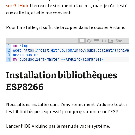
sur GitHub
. Il en existe sûrement d’autres, mais je n’ai testé
que celle là, et elle me convient.
Pour l’installer, il suffit de la copier dans le dossier Arduino.
Shell
1
cd
/
tmp
2
wget 
https
:
/
/
gist
.github
.com
/
Imroy
/
pubsubclient
/
archive
/
m
3
unzip 
master
4
mv
pubsubclient
-
master
~
/
Arduino
/
libraries
/
Installation bibliothèques
ESP8266
Nous allons installer dans l’environnement Arduino toutes
les bibliothèques expressif pour programmer sur l’ESP.
Lancer l’IDE Arduino par le menu de votre système.