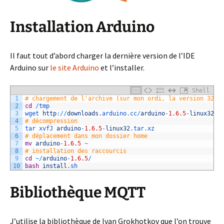
Installation Arduino
Il faut tout d’abord charger la dernière version de l’IDE
Arduino sur
le site Arduino
et l’installer.
Shell
1
# chargement de l'archive (sur mon ordi, la version 32 b
2
cd
/
tmp
3
wget 
http
:
/
/
downloads
.arduino
.cc
/
arduino
-
1.6.5
-
linux32
.t
4
# décompression
5
tar 
xvfJ 
arduino
-
1.6.5
-
linux32
.tar
.xz
6
# déplacement dans mon dossier home
7
mv
arduino
-
1.6.5
~
8
# installation des raccourcis
9
cd
~
/
arduino
-
1.6.5
/
10
bash
install
.sh
Bibliothèque MQTT
J’utilise la bibliothèque de Ivan Grokhotkov que l’on trouve