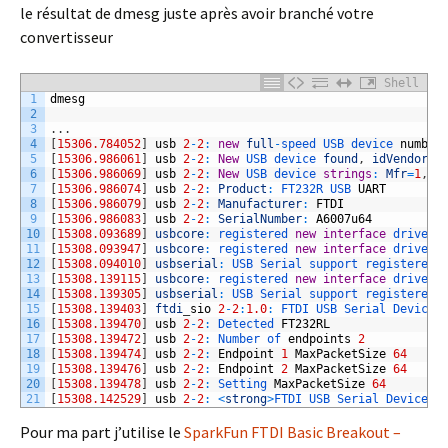
le résultat de dmesg juste après avoir branché votre
convertisseur
Shell
1
dmesg
2
3
.
.
.
4
[
15306.784052
]
usb
2
-
2
:
new
full
-
speed 
USB 
device 
number
5
[
15306.986061
]
usb
2
-
2
:
New
USB 
device 
found
,
idVendor
=
0
6
[
15306.986069
]
usb
2
-
2
:
New
USB 
device 
strings
:
Mfr
=
1
,
P
7
[
15306.986074
]
usb
2
-
2
:
Product
:
FT232R 
USB 
UART
8
[
15306.986079
]
usb
2
-
2
:
Manufacturer
:
FTDI
9
[
15306.986083
]
usb
2
-
2
:
SerialNumber
:
A6007u64
10
[
15308.093689
]
usbcore
:
registered 
new
interface
driver 
11
[
15308.093947
]
usbcore
:
registered 
new
interface
driver 
12
[
15308.094010
]
usbserial
:
USB 
Serial 
support 
registered 
13
[
15308.139115
]
usbcore
:
registered 
new
interface
driver 
14
[
15308.139305
]
usbserial
:
USB 
Serial 
support 
registered 
15
[
15308.139403
]
ftdi
_
sio
2
-
2
:
1.0
:
FTDI 
USB 
Serial 
Device 
16
[
15308.139470
]
usb
2
-
2
:
Detected 
FT232RL
17
[
15308.139472
]
usb
2
-
2
:
Number 
of 
endpoints
2
18
[
15308.139474
]
usb
2
-
2
:
Endpoint
1
MaxPacketSize
64
19
[
15308.139476
]
usb
2
-
2
:
Endpoint
2
MaxPacketSize
64
20
[
15308.139478
]
usb
2
-
2
:
Setting 
MaxPacketSize
64
21
[
15308.142529
]
usb
2
-
2
:
<
strong
>
FTDI 
USB 
Serial 
Device 
c
Pour ma part j’utilise le
SparkFun FTDI Basic Breakout –