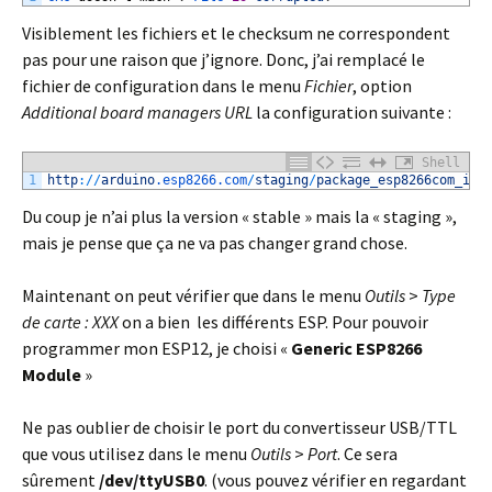
Visiblement les fichiers et le checksum ne correspondent
pas pour une raison que j’ignore. Donc, j’ai remplacé le
fichier de configuration dans le menu
Fichier
, option
Additional board managers URL
la configuration suivante :
Shell
1
http
:
/
/
arduino
.esp8266
.com
/
staging
/
package_esp8266com_ind
Du coup je n’ai plus la version « stable » mais la « staging »,
mais je pense que ça ne va pas changer grand chose.
Maintenant on peut vérifier que dans le menu
Outils
>
Type
de carte : XXX
on a bien les différents ESP. Pour pouvoir
programmer mon ESP12, je choisi «
Generic ESP8266
Module
»
Ne pas oublier de choisir le port du convertisseur USB/TTL
que vous utilisez dans le menu
Outils
>
Port
. Ce sera
sûrement
/dev/ttyUSB0
. (vous pouvez vérifier en regardant