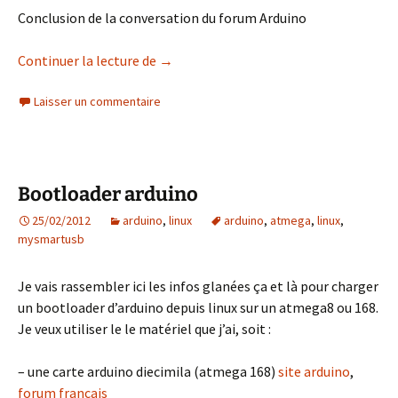
Conclusion de la conversation du forum Arduino
MySmartUSB dans l’IDE Arduino
Continuer la lecture de
→
Laisser un commentaire
Bootloader arduino
25/02/2012
arduino
,
linux
arduino
,
atmega
,
linux
,
mysmartusb
Je vais rassembler ici les infos glanées ça et là pour charger
un bootloader d’arduino depuis linux sur un atmega8 ou 168.
Je veux utiliser le le matériel que j’ai, soit :
– une carte arduino diecimila (atmega 168)
site arduino
,
forum francais