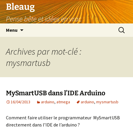
Aller
Bleaug
au
Pense bête et idées en vrac
contenu
Recherc
Menu
Archives par mot-clé :
mysmartusb
MySmartUSB dans l’IDE Arduino
16/04/2013
arduino
,
atmega
arduino
,
mysmartusb
Comment faire utiliser le programmateur MySmartUSB
directement dans l’IDE de l’arduino ?