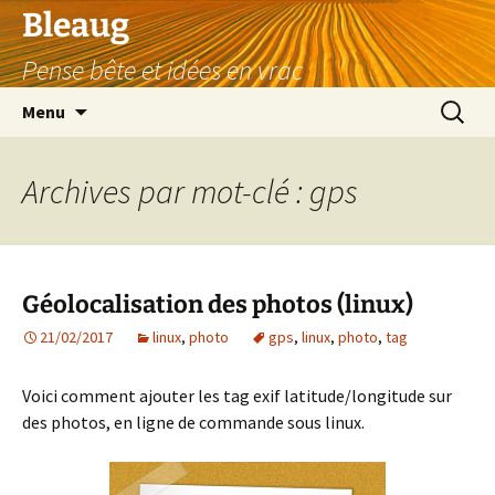
Aller
Bleaug
au
Pense bête et idées en vrac
contenu
Recherc
Menu
Archives par mot-clé : gps
Géolocalisation des photos (linux)
21/02/2017
linux
,
photo
gps
,
linux
,
photo
,
tag
Voici comment ajouter les tag exif latitude/longitude sur
des photos, en ligne de commande sous linux.