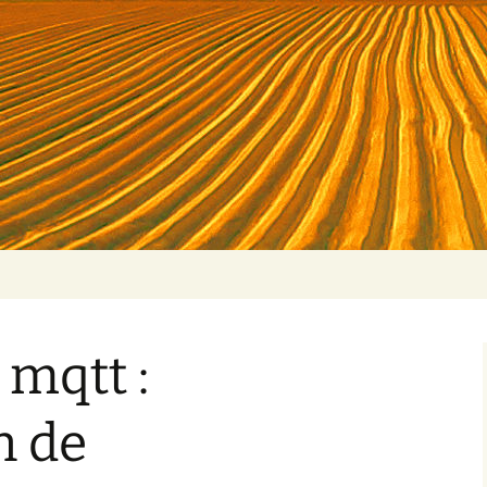
mqtt :
n de