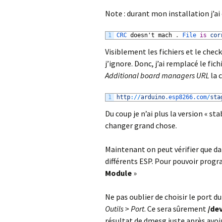
Note : durant mon installation j’ai 
1
CRC 
doesn
'
t
mach
.
File 
is
cor
Visiblement les fichiers et le che
j’ignore. Donc, j’ai remplacé le fi
Additional board managers URL
la 
1
http
:
/
/
arduino
.esp8266
.com
/
sta
Du coup je n’ai plus la version « st
changer grand chose.
Maintenant on peut vérifier que d
différents ESP. Pour pouvoir prog
Module
»
Ne pas oublier de choisir le port 
Outils
>
Port
. Ce sera sûrement
/de
résultat de dmesg juste après avoi