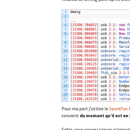
1
dmesg
2
3
.
.
.
4
[
15306.784052
]
usb
2
-
2
:
new
f
5
[
15306.986061
]
usb
2
-
2
:
New
U
6
[
15306.986069
]
usb
2
-
2
:
New
U
7
[
15306.986074
]
usb
2
-
2
:
Produ
8
[
15306.986079
]
usb
2
-
2
:
Manuf
9
[
15306.986083
]
usb
2
-
2
:
Seria
10
[
15308.093689
]
usbcore
:
regis
11
[
15308.093947
]
usbcore
:
regis
12
[
15308.094010
]
usbserial
:
USB
13
[
15308.139115
]
usbcore
:
regis
14
[
15308.139305
]
usbserial
:
USB
15
[
15308.139403
]
ftdi
_
sio
2
-
2
:
1
16
[
15308.139470
]
usb
2
-
2
:
Detec
17
[
15308.139472
]
usb
2
-
2
:
Numbe
18
[
15308.139474
]
usb
2
-
2
:
Endpo
19
[
15308.139476
]
usb
2
-
2
:
Endpo
20
[
15308.139478
]
usb
2
-
2
:
Setti
21
[
15308.142529
]
usb
2
-
2
:
<
stro
Pour ma part j’utilise le
SparkFun F
convient
du moment qu’il est en 
Enfin, vous pouvez laisser n’impor