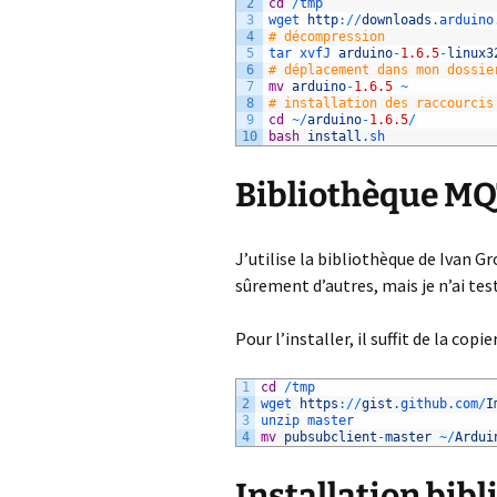
2
cd
/
tmp
3
wget 
http
:
/
/
downloads
.arduino
4
# décompression
5
tar 
xvfJ 
arduino
-
1.6.5
-
linux3
6
# déplacement dans mon dossie
7
mv
arduino
-
1.6.5
~
8
# installation des raccourcis
9
cd
~
/
arduino
-
1.6.5
/
10
bash
install
.sh
Bibliothèque M
J’utilise la bibliothèque de Ivan 
sûrement d’autres, mais je n’ai test
Pour l’installer, il suffit de la copi
1
cd
/
tmp
2
wget 
https
:
/
/
gist
.github
.com
/
I
3
unzip 
master
4
mv
pubsubclient
-
master
~
/
Ardui
Installation bib