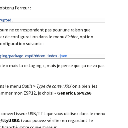
obtenu l’erreur :
rupted
.
cksum ne correspondent pas pour une raison que
chier de configuration dans le menu
Fichier
, option
configuration suivante :
ging
/
package_esp8266com_index
.json
able » mais la « staging », mais je pense que ça ne va pas
ans le menu
Outils
>
Type de carte : XXX
on a bien les
rammer mon ESP12, je choisi «
Generic ESP8266
du convertisseur USB/TTL que vous utilisez dans le menu
v/ttyUSB0
. (vous pouvez vérifier en regardant le
r branché votre convertisseur