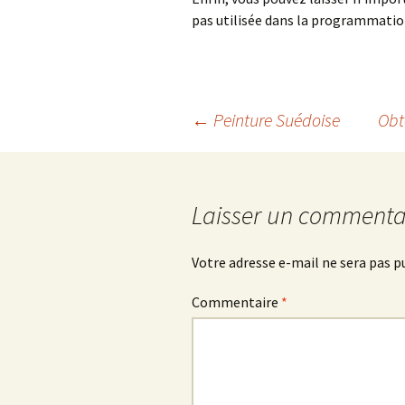
pas utilisée dans la programmatio
Navigation
←
Peinture Suédoise
Obt
des
Laisser un commenta
articles
Votre adresse e-mail ne sera pas p
Commentaire
*