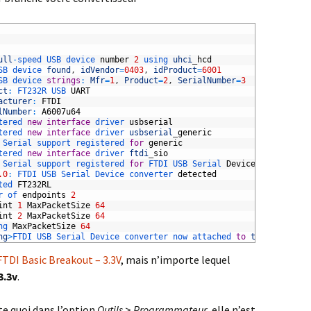
ull
-
speed 
USB 
device 
number
2
using 
uhci
_
hcd
SB 
device 
found
,
idVendor
=
0403
,
idProduct
=
6001
SB 
device 
strings
:
Mfr
=
1
,
Product
=
2
,
SerialNumber
=
3
ct
:
FT232R 
USB 
UART
acturer
:
FTDI
lNumber
:
A6007u64
tered 
new
interface
driver 
usbserial
tered 
new
interface
driver 
usbserial
_
generic
 
Serial 
support 
registered 
for
generic
tered 
new
interface
driver 
ftdi
_
sio
 
Serial 
support 
registered 
for
FTDI 
USB 
Serial 
Device
.0
:
FTDI 
USB 
Serial 
Device 
converter 
detected
ted 
FT232RL
r 
of 
endpoints
2
int
1
MaxPacketSize
64
int
2
MaxPacketSize
64
ng 
MaxPacketSize
64
ng
>
FTDI 
USB 
Serial 
Device 
converter 
now 
attached 
to
ttyUSB0
<
/
str
TDI Basic Breakout – 3.3V
, mais n’importe lequel
3.3v
.
te quoi dans l’option
Outils
>
Programmateur
, elle n’est