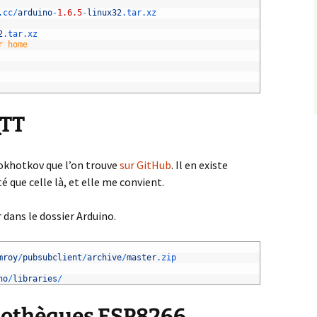
.cc
/
arduino
-
1.6.5
-
linux32
.tar
.xz
2
.tar
.xz
r home
QTT
Grokhotkov que l’on trouve
sur GitHub
. Il en existe
é que celle là, et elle me convient.
er dans le dossier Arduino.
mroy
/
pubsubclient
/
archive
/
master
.zip
no
/
libraries
/
liothèques ESP8266