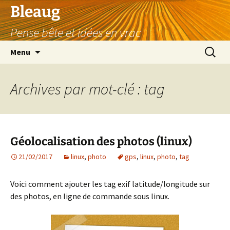
Aller
Bleaug
au
Pense bête et idées en vrac
contenu
Recherc
Menu
Archives par mot-clé : tag
Géolocalisation des photos (linux)
21/02/2017
linux
,
photo
gps
,
linux
,
photo
,
tag
Voici comment ajouter les tag exif latitude/longitude sur
des photos, en ligne de commande sous linux.