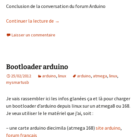
Conclusion de la conversation du forum Arduino
MySmartUSB dans l’IDE Arduino
Continuer la lecture de
→
Laisser un commentaire
Bootloader arduino
25/02/2012
arduino
,
linux
arduino
,
atmega
,
linux
,
mysmartusb
Je vais rassembler ici les infos glanées ça et là pour charger
un bootloader d’arduino depuis linux sur un atmega8 ou 168.
Je veux utiliser le le matériel que j’ai, soit :
– une carte arduino diecimila (atmega 168)
site arduino
,
forum francais