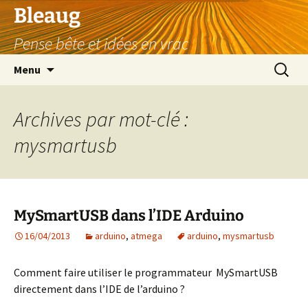
Aller
Bleaug
au
Pense bête et idées en vrac
contenu
Recherc
Menu
Archives par mot-clé :
mysmartusb
MySmartUSB dans l’IDE Arduino
16/04/2013
arduino
,
atmega
arduino
,
mysmartusb
Comment faire utiliser le programmateur MySmartUSB
directement dans l’IDE de l’arduino ?