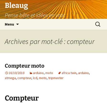
Aller
Bleaug
au
Pense bête et idées en vrac
contenu
Recherc
Menu
Archives par mot-clé : compteur
Compteur moto
16/10/2010
arduino
,
moto
africa twin
,
arduino
,
atmega
,
compteur
,
lcd
,
moto
,
tripmaster
Compteur