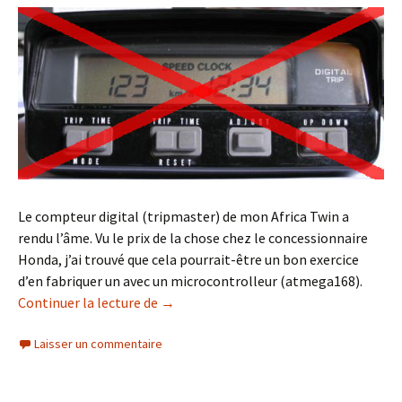
Le compteur digital (tripmaster) de mon Africa Twin a
rendu l’âme. Vu le prix de la chose chez le concessionnaire
Honda, j’ai trouvé que cela pourrait-être un bon exercice
d’en fabriquer un avec un microcontrolleur (atmega168).
Compteur moto
Continuer la lecture de
→
Laisser un commentaire